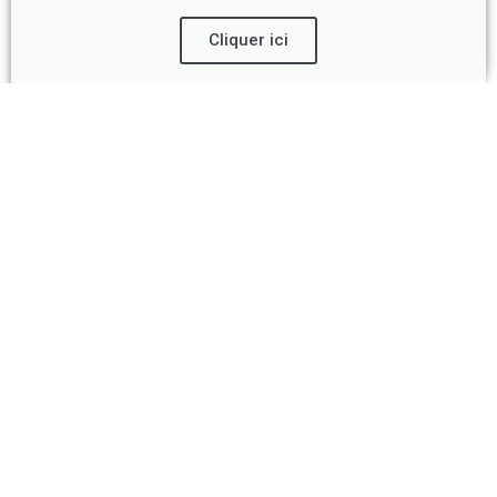
Cliquer ici
AVIS DE DÉCÈS &
CONDOLÉANCES
Consultez les derniers avis de décès