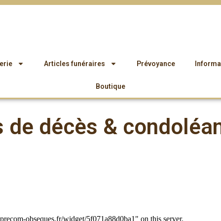
erie
Articles funéraires
Prévoyance
Informat
Boutique
s de décès & condoléa